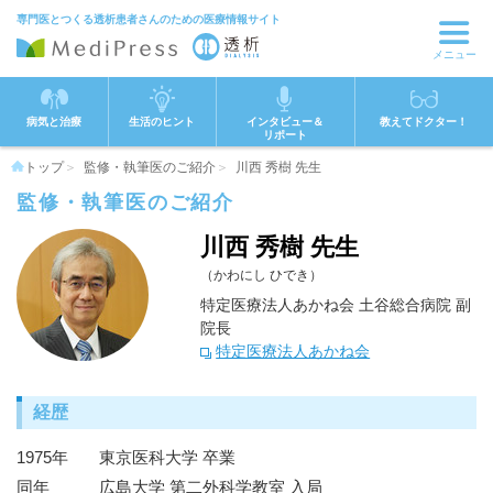
専門医とつくる透析患者さんのための医療情報サイト
メニュー
病気と治療
生活のヒント
インタビュー＆
教えてドクター！
リポート
トップ
監修・執筆医のご紹介
川西 秀樹 先生
監修・執筆医のご紹介
川西 秀樹 先生
かわにし ひでき
特定医療法人あかね会 土谷総合病院 副
院長
特定医療法人あかね会
経歴
1975年
東京医科大学 卒業
同年
広島大学 第二外科学教室 入局