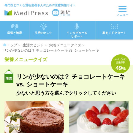
専門医とつくる透析患者さんのための医療情報サイト
メニュー
病気と治療
生活のヒント
インタビュー＆
教えてドクター！
リポート
トップ
生活のヒント
栄養メニュークイズ
リンが少ないのは？ チョコレートケーキ vs. ショートケーキ
栄養メニュークイズ
みんなの
正解率
49
%
リンが少ないのは？ チョコレートケーキ
vs. ショートケーキ
少ないと思う方を選んでクリックしてください