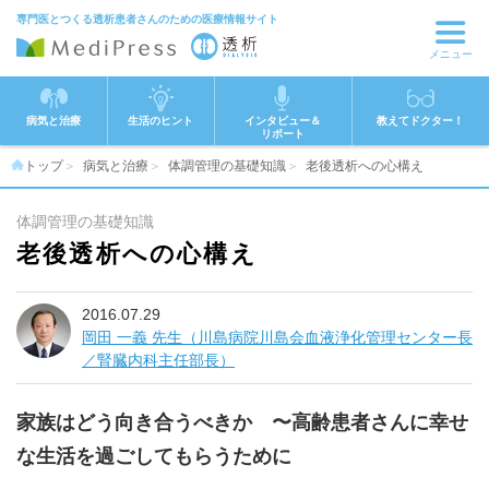
専門医とつくる透析患者さんのための医療情報サイト
メニュー
病気と治療
生活のヒント
インタビュー＆
教えてドクター！
リポート
トップ
病気と治療
体調管理の基礎知識
老後透析への心構え
体調管理の基礎知識
老後透析への心構え
2016.07.29
岡田 一義 先生（川島病院川島会血液浄化管理センター長
／腎臓内科主任部長）
家族はどう向き合うべきか 〜高齢患者さんに幸せ
な生活を過ごしてもらうために