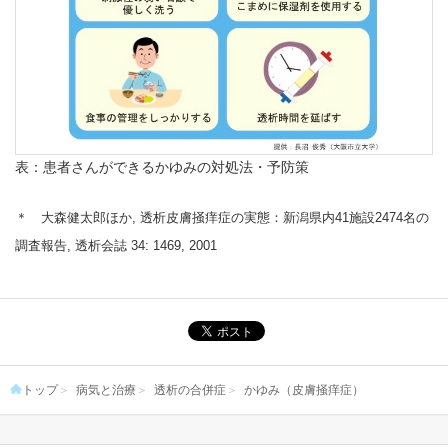
表：患者さんができるかゆみの対処法・予防策
＊ 大森健太郎ほか, 透析皮膚掻痒症の実態：新潟県内41施設2474名の
調査報告, 透析会誌 34: 1469, 2001
トップ
病気と治療
透析の合併症
かゆみ（皮膚掻痒症）