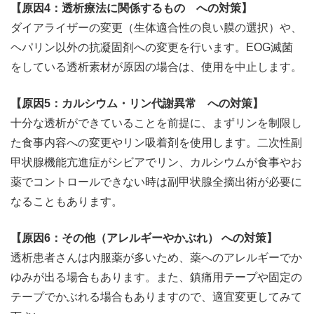
【原因4：透析療法に関係するもの への対策】
ダイアライザーの変更（生体適合性の良い膜の選択）や、
ヘパリン以外の抗凝固剤への変更を行います。EOG滅菌
をしている透析素材が原因の場合は、使用を中止します。
【原因5：カルシウム・リン代謝異常 への対策】
十分な透析ができていることを前提に、まずリンを制限し
た食事内容への変更やリン吸着剤を使用します。二次性副
甲状腺機能亢進症がシビアでリン、カルシウムが食事やお
薬でコントロールできない時は副甲状腺全摘出術が必要に
なることもあります。
【原因6：その他（アレルギーやかぶれ） への対策】
透析患者さんは内服薬が多いため、薬へのアレルギーでか
ゆみが出る場合もあります。また、鎮痛用テープや固定の
テープでかぶれる場合もありますので、適宜変更してみて