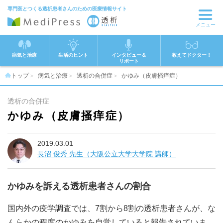
専門医とつくる透析患者さんのための医療情報サイト
メニュー
病気と治療
生活のヒント
インタビュー＆
教えてドクター！
リポート
トップ
病気と治療
透析の合併症
かゆみ（皮膚掻痒症）
透析の合併症
かゆみ（皮膚掻痒症）
2019.03.01
長沼 俊秀 先生（大阪公立大学大学院 講師）
かゆみを訴える透析患者さんの割合
国内外の疫学調査では、7割から8割の透析患者さんが、な
んらかの程度のかゆみを自覚していると報告されていま