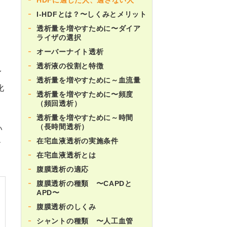
I-HDFとは？〜しくみとメリット
）
透析量を増やすために〜ダイア
ライザの選択
オーバーナイト透析
透析液の役割と特徴
イ
透析量を増やすために～血流量
化
透析量を増やすために〜頻度
（頻回透析）
透析量を増やすために～時間
（長時間透析）
い
在宅血液透析の実施条件
ー
在宅血液透析とは
腹膜透析の適応
腹膜透析の種類 〜CAPDと
APD〜
腹膜透析のしくみ
シャントの種類 〜人工血管