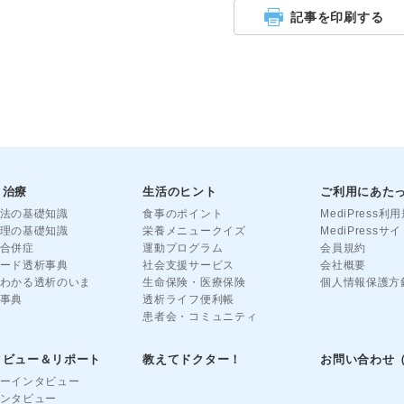
記事を印刷する
と治療
生活のヒント
ご利用にあた
法の基礎知識
食事のポイント
MediPress利
理の基礎知識
栄養メニュークイズ
MediPress
合併症
運動プログラム
会員規約
ード透析事典
社会支援サービス
会社概要
わかる透析のいま
生命保険・医療保険
個人情報保護方
事典
透析ライフ便利帳
患者会・コミュニティ
タビュー＆リポート
教えてドクター！
お問い合わせ
ーインタビュー
ンタビュー