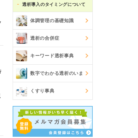
透析導入のタイミングについて
体調管理の基礎知識
フ
透析の合併症
キーワード透析事典
時
数字でわかる透析のいま
くすり事典
死
よ