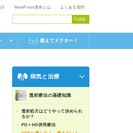
紹介
MediPress透析とは
よくある質問
ト
教えてドクター！
病気と治療
透析療法の基礎知識
透析処方はどうやって決められ
るか？
PD＋HD併用療法
HDFに適した人、適さない人