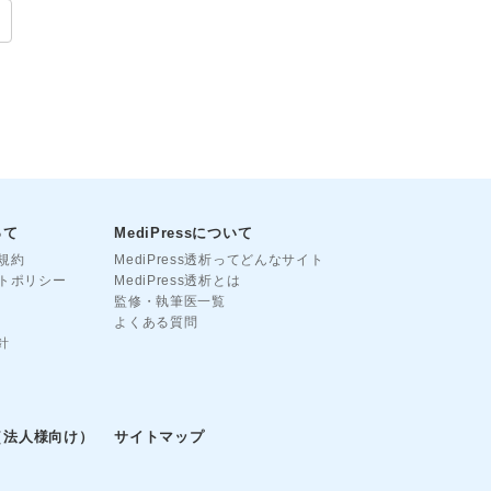
って
MediPressについて
用規約
MediPress透析ってどんなサイト
サイトポリシー
MediPress透析とは
監修・執筆医一覧
よくある質問
針
（法人様向け）
サイトマップ