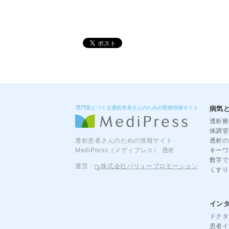
専門医とつくる透析患者さんのための医療情報サイト
病気
透析療
体調管
透析患者さんのための情報サイト
透析の
MediPress（メディプレス） 透析
キーワ
数字で
運営：
株式会社バリュープロモーション
くすり
イン
ドクタ
患者イ