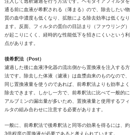
注入して透析濾過を行う方法です。ヘモダイアフィルタを
通る前に血液が希釈される（薄まる）ので、除去したい物
質の血中濃度も低くなり、拡散による除去効率は低くなり
ます。反面、フィルタの蛋白の目詰まり（ファウリング）
が起こりにくく、経時的な性能低下を招きにくいという利
点があります。
後希釈法（Post）
濾過した後に血液浄化器の流出側から置換液を注入する方
法です。除去した体液（濾液）は血漿由来のものなので、
同じ置換液量を使うのであれば、前希釈法よりも効率よく
除去できます。しかし一方で、前希釈法に比べて一般的に
アルブミンの漏出量が多いため、置換液量と使用するフィ
ルタの組み合わせに注意する必要があります。
一般に、前希釈法で後希釈法と同等の効果を得るには、約
3倍程度の置換液が必要であると考えられています。