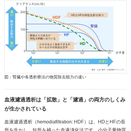
図：腎臓や各透析療法の物質除去能力の違い
血液濾過透析は「拡散」と「濾過」の両方のしくみ
が生かされている
血液濾過透析（hemodiafiltration: HDF）は、HDとHFの長
所を生かし、短所を補った血液浄化法です。小分子量物質