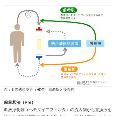
図：血液透析濾過（HDF） 前希釈と後希釈
前希釈法（Pre）
血液浄化器（ヘモダイアフィルタ）の流入側から置換液を