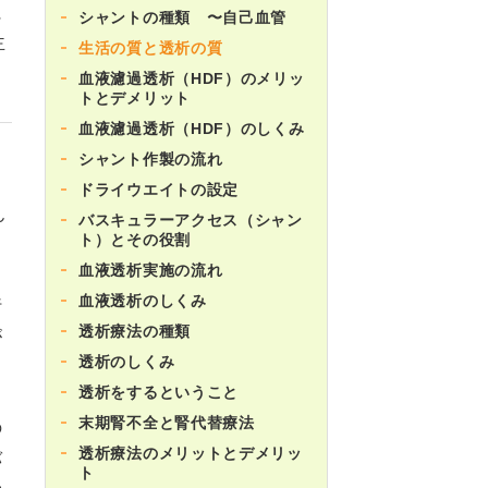
に
シャントの種類 〜自己血管
主
生活の質と透析の質
血液濾過透析（HDF）のメリッ
トとデメリット
血液濾過透析（HDF）のしくみ
シャント作製の流れ
ドライウエイトの設定
ん
バスキュラーアクセス（シャン
ト）とその役割
血液透析実施の流れ
血液透析のしくみ
行
透析療法の種類
が
透析のしくみ
透析をするということ
末期腎不全と腎代替療法
の
透析療法のメリットとデメリッ
バ
ト