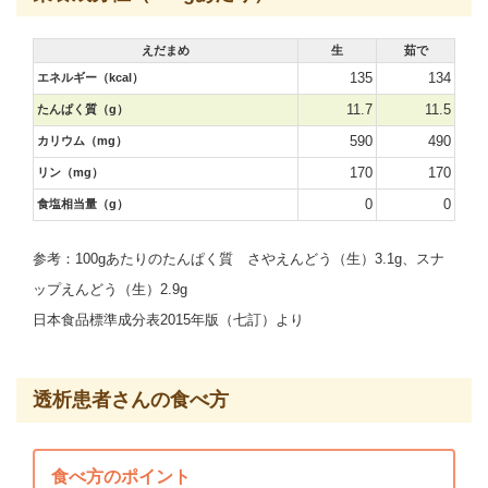
えだまめ
生
茹で
135
134
エネルギー（kcal）
11.7
11.5
たんぱく質（g）
590
490
カリウム（mg）
170
170
リン（mg）
0
0
食塩相当量（g）
参考：100gあたりのたんぱく質 さやえんどう（生）3.1g、スナ
ップえんどう（生）2.9g
日本食品標準成分表2015年版（七訂）より
透析患者さんの食べ方
食べ方のポイント