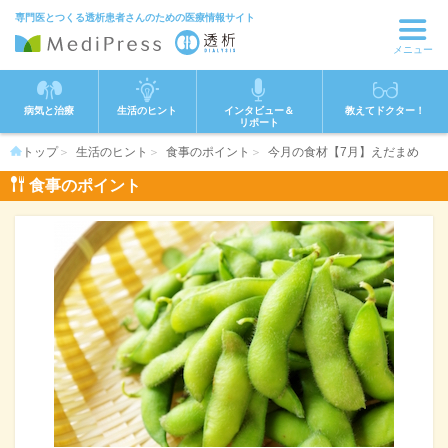
専門医とつくる透析患者さんのための医療情報サイト
メニュー
病気と治療
生活のヒント
インタビュー＆
教えてドクター！
リポート
トップ
生活のヒント
食事のポイント
今月の食材【7月】えだまめ
食事のポイント