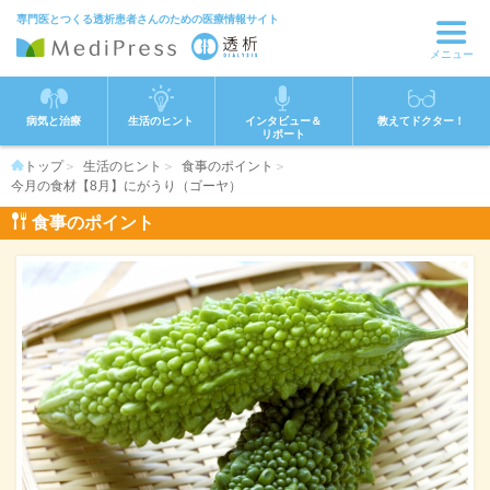
専門医とつくる透析患者さんのための医療情報サイト
メニュー
病気と治療
生活のヒント
インタビュー＆
教えてドクター！
リポート
トップ
生活のヒント
食事のポイント
今月の食材【8月】にがうり（ゴーヤ）
食事のポイント