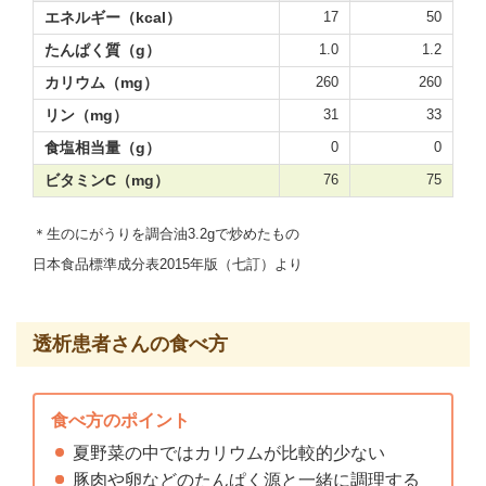
エネルギー（kcal）
17
50
たんぱく質（g）
1.0
1.2
カリウム（mg）
260
260
リン（mg）
31
33
食塩相当量（g）
0
0
ビタミンC（mg）
76
75
＊生のにがうりを調合油3.2gで炒めたもの
日本食品標準成分表2015年版（七訂）より
透析患者さんの食べ方
食べ方のポイント
夏野菜の中ではカリウムが比較的少ない
豚肉や卵などのたんぱく源と一緒に調理する