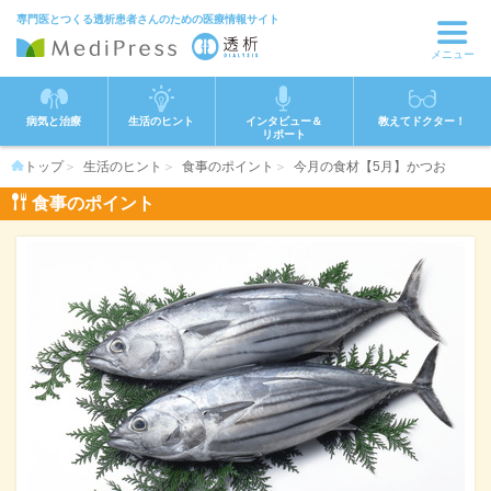
専門医とつくる透析患者さんのための医療情報サイト
メニュー
病気と治療
生活のヒント
インタビュー＆
教えてドクター！
リポート
トップ
生活のヒント
食事のポイント
今月の食材【5月】かつお
食事のポイント